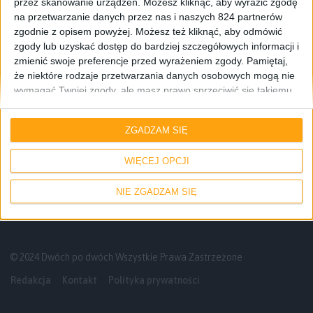
przez skanowanie urządzeń. Możesz kliknąć, aby wyrazić zgodę
na przetwarzanie danych przez nas i naszych 824 partnerów
zgodnie z opisem powyżej. Możesz też kliknąć, aby odmówić
zgody lub uzyskać dostęp do bardziej szczegółowych informacji i
zmienić swoje preferencje przed wyrażeniem zgody.
Pamiętaj,
że niektóre rodzaje przetwarzania danych osobowych mogą nie
wymagać Twojej zgody, ale masz prawo sprzeciwić się takiemu
przetwarzaniu. Twoje preferencje będą mieć zastosowanie tylko
Ping tygodniowy
do tej witryny. Możesz w dowolnym momencie zmienić swoje
ZGADZAM SIĘ
preferencje lub wycofać zgodę, wracając na tę stronę i klikając
Funkcje Galaxy AI dla „starszych” i płyta
przycisk "Prywatność" na dole strony.
na całego Netflixa – Ping Tygodniowy #14
WIĘCEJ OPCJI
NIE ZGADZAM SIĘ
© 2024 Dwóch po dwóch Wszystkie Prawa Zastrzeżone
Redakcja
Kontakt
Polityka prywatności