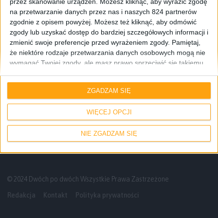
przez skanowanie urządzeń. Możesz kliknąć, aby wyrazić zgodę
na przetwarzanie danych przez nas i naszych 824 partnerów
zgodnie z opisem powyżej. Możesz też kliknąć, aby odmówić
zgody lub uzyskać dostęp do bardziej szczegółowych informacji i
zmienić swoje preferencje przed wyrażeniem zgody.
Pamiętaj,
że niektóre rodzaje przetwarzania danych osobowych mogą nie
wymagać Twojej zgody, ale masz prawo sprzeciwić się takiemu
przetwarzaniu. Twoje preferencje będą mieć zastosowanie tylko
Recenzje gier
Gry
do tej witryny. Możesz w dowolnym momencie zmienić swoje
ZGADZAM SIĘ
preferencje lub wycofać zgodę, wracając na tę stronę i klikając
Kto nie lubi archeologa z biczem?
przycisk "Prywatność" na dole strony.
Recenzja gry Indiana Jones i Wielki Krąg
WIĘCEJ OPCJI
NIE ZGADZAM SIĘ
© 2024 Dwóch po dwóch Wszystkie Prawa Zastrzeżone
Redakcja
Kontakt
Polityka prywatności