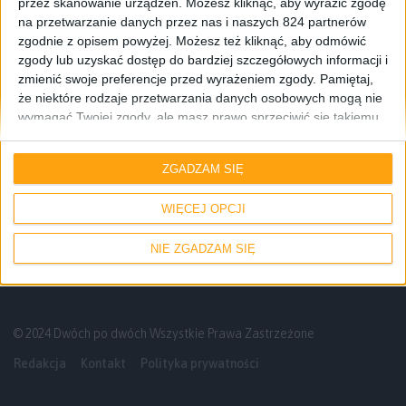
przez skanowanie urządzeń. Możesz kliknąć, aby wyrazić zgodę
na przetwarzanie danych przez nas i naszych 824 partnerów
zgodnie z opisem powyżej. Możesz też kliknąć, aby odmówić
zgody lub uzyskać dostęp do bardziej szczegółowych informacji i
zmienić swoje preferencje przed wyrażeniem zgody.
Pamiętaj,
że niektóre rodzaje przetwarzania danych osobowych mogą nie
wymagać Twojej zgody, ale masz prawo sprzeciwić się takiemu
przetwarzaniu. Twoje preferencje będą mieć zastosowanie tylko
Odcinki podcastu
do tej witryny. Możesz w dowolnym momencie zmienić swoje
ZGADZAM SIĘ
preferencje lub wycofać zgodę, wracając na tę stronę i klikając
Podsumowanko i oczekiwanko: Gry, Filmy,
przycisk "Prywatność" na dole strony.
Seriale – Odcinek #107
WIĘCEJ OPCJI
NIE ZGADZAM SIĘ
© 2024 Dwóch po dwóch Wszystkie Prawa Zastrzeżone
Redakcja
Kontakt
Polityka prywatności