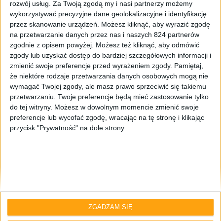
rozwój usług.
Za Twoją zgodą my i nasi partnerzy możemy
wykorzystywać precyzyjne dane geolokalizacyjne i identyfikację
przez skanowanie urządzeń. Możesz kliknąć, aby wyrazić zgodę
na przetwarzanie danych przez nas i naszych 824 partnerów
zgodnie z opisem powyżej. Możesz też kliknąć, aby odmówić
zgody lub uzyskać dostęp do bardziej szczegółowych informacji i
zmienić swoje preferencje przed wyrażeniem zgody.
Pamiętaj,
że niektóre rodzaje przetwarzania danych osobowych mogą nie
Smartfony
wymagać Twojej zgody, ale masz prawo sprzeciwić się takiemu
Jelly Bean dla Galaxy S Advance już
przetwarzaniu. Twoje preferencje będą mieć zastosowanie tylko
do tej witryny. Możesz w dowolnym momencie zmienić swoje
oficjalnie w Polsce! (aktualizacja)
preferencje lub wycofać zgodę, wracając na tę stronę i klikając
przycisk "Prywatność" na dole strony.
ZGADZAM SIĘ
Smartfony