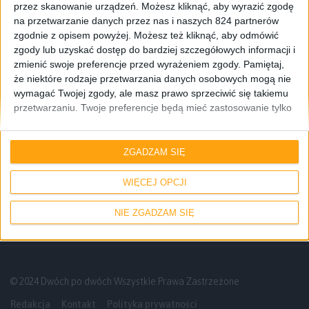
przez skanowanie urządzeń. Możesz kliknąć, aby wyrazić zgodę
na przetwarzanie danych przez nas i naszych 824 partnerów
zgodnie z opisem powyżej. Możesz też kliknąć, aby odmówić
zgody lub uzyskać dostęp do bardziej szczegółowych informacji i
zmienić swoje preferencje przed wyrażeniem zgody.
Pamiętaj,
że niektóre rodzaje przetwarzania danych osobowych mogą nie
wymagać Twojej zgody, ale masz prawo sprzeciwić się takiemu
przetwarzaniu. Twoje preferencje będą mieć zastosowanie tylko
do tej witryny. Możesz w dowolnym momencie zmienić swoje
preferencje lub wycofać zgodę, wracając na tę stronę i klikając
Poradniki
Gry
przycisk "Prywatność" na dole strony.
ZGADZAM SIĘ
Jak zainstalować Heroes 3 na smartfonie
lub tablecie z Androidem?
WIĘCEJ OPCJI
NIE ZGADZAM SIĘ
© 2024 Dwóch po dwóch Wszystkie Prawa Zastrzeżone
Redakcja
Kontakt
Polityka prywatności