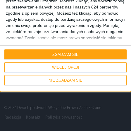
przez skanowanie urządzeń. Możesz kliknąć, aby wyrazić zgodę
na przetwarzanie danych przez nas i naszych 824 partnerów
zgodnie z opisem powyżej. Możesz też kliknąć, aby odmówić
zgody lub uzyskać dostęp do bardziej szczegółowych informacji i
zmienić swoje preferencje przed wyrażeniem zgody.
Pamiętaj,
że niektóre rodzaje przetwarzania danych osobowych mogą nie
wymagać Twojej zgody, ale masz prawo sprzeciwić się takiemu
przetwarzaniu. Twoje preferencje będą mieć zastosowanie tylko
Poradniki
Gry
do tej witryny. Możesz w dowolnym momencie zmienić swoje
ZGADZAM SIĘ
preferencje lub wycofać zgodę, wracając na tę stronę i klikając
Jak zainstalować Heroes 3 na smartfonie
przycisk "Prywatność" na dole strony.
lub tablecie z Androidem?
WIĘCEJ OPCJI
NIE ZGADZAM SIĘ
© 2024 Dwóch po dwóch Wszystkie Prawa Zastrzeżone
Redakcja
Kontakt
Polityka prywatności