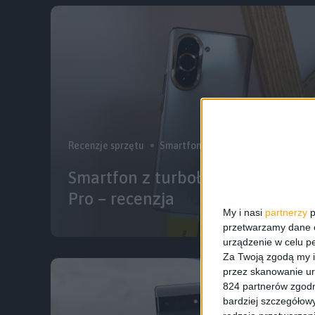
Recenzje sprzętu
Smartfony
Smartfon z turboładowaniem. H
Pro – recenzja
My i nasi
partnerzy
p
przetwarzamy dane os
urządzenie w celu pe
Za Twoją zgodą my i
przez skanowanie ur
824 partnerów zgodn
bardziej szczegółowy