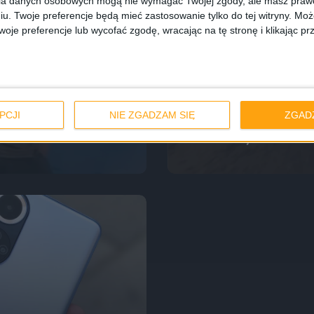
ia danych osobowych mogą nie wymagać Twojej zgody, ale masz prawo
iu. Twoje preferencje będą mieć zastosowanie tylko do tej witryny. M
je preferencje lub wycofać zgodę, wracając na tę stronę i klikając pr
Smartfony
Tech
sz! – Ping
Honor 60, czyli g
PCJI
NIE ZGADZAM SIĘ
ZGAD
dwa razy