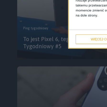
rodzaje przetwarzan
takiemu przetwarzan
momencie zmienić swo
na dole strony.
Ping tygodniowy
To jest Pixel 6, tego nie naładuje
WIĘCEJ O
Tygodniowy #5