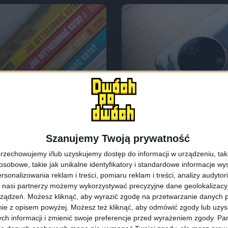
Recenzje sprzętu
Recenzj
uawei nova 10
Taka nova, ale n
Szanujemy Twoją prywatność
recenzja
rzechowujemy i/lub uzyskujemy dostęp do informacji w urządzeniu, takich
obowe, takie jak unikalne identyfikatory i standardowe informacje wy
rsonalizowania reklam i treści, pomiaru reklam i treści, analizy audytor
 nasi partnerzy możemy wykorzystywać precyzyjne dane geolokalizacyjn
ządzeń. Możesz kliknąć, aby wyrazić zgodę na przetwarzanie danych p
ie z opisem powyżej. Możesz też kliknąć, aby odmówić zgody lub uzy
ch informacji i zmienić swoje preferencje przed wyrażeniem zgody.
Pam