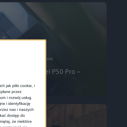
e
Smartfony
Wyróżnione
a bogato. Huawei P50 Pro –
 jak pliki cookie, i
syłane przez
ium i rozwój usług.
e i identyfikację
rzez nas i naszych
skać dostęp do
iętaj, że niektóre