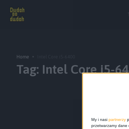
Home
Intel Core i5-6400
Tag:
Intel Core i5-6
My i nasi
partnerzy
p
przetwarzamy dane os