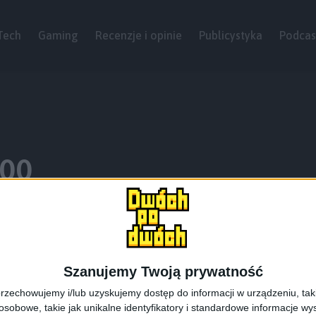
Tech
Gaming
Recenzje i opinie
Publicystyka
Podcas
400
Szanujemy Twoją prywatność
rzechowujemy i/lub uzyskujemy dostęp do informacji w urządzeniu, takich
obowe, takie jak unikalne identyfikatory i standardowe informacje wy