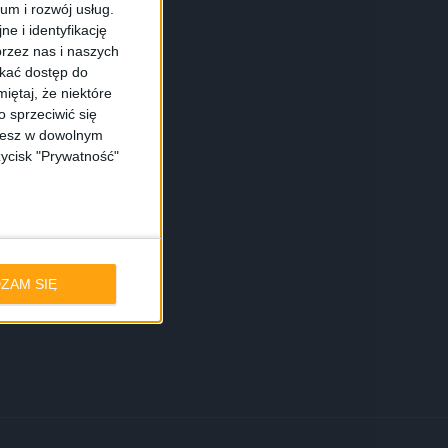
ium i rozwój usług.
e i identyfikację
rzez nas i naszych
skać dostęp do
iętaj, że niektóre
 sprzeciwić się
ożesz w dowolnym
zycisk "Prywatność"
ZAM SIĘ