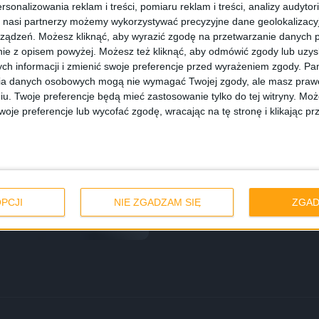
rsonalizowania reklam i treści, pomiaru reklam i treści, analizy audytor
 nasi partnerzy możemy wykorzystywać precyzyjne dane geolokalizacyjn
ządzeń. Możesz kliknąć, aby wyrazić zgodę na przetwarzanie danych p
ie z opisem powyżej. Możesz też kliknąć, aby odmówić zgody lub uzy
ch informacji i zmienić swoje preferencje przed wyrażeniem zgody.
Pam
ia danych osobowych mogą nie wymagać Twojej zgody, ale masz prawo
iu. Twoje preferencje będą mieć zastosowanie tylko do tej witryny. M
je preferencje lub wycofać zgodę, wracając na tę stronę i klikając pr
 A wszystko
PCJI
NIE ZGADZAM SIĘ
ZGAD