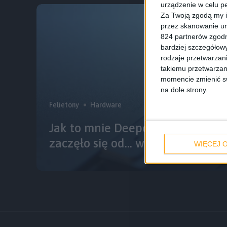
urządzenie w celu pe
Za Twoją zgodą my i
przez skanowanie ur
824 partnerów zgodn
bardziej szczegółowy
rodzaje przetwarzan
takiemu przetwarzan
momencie zmienić swo
na dole strony.
Felietony
Hardware
Jak to mnie Deepcool zaskoczył.
zaczęło się od… wtyczki
WIĘCEJ O