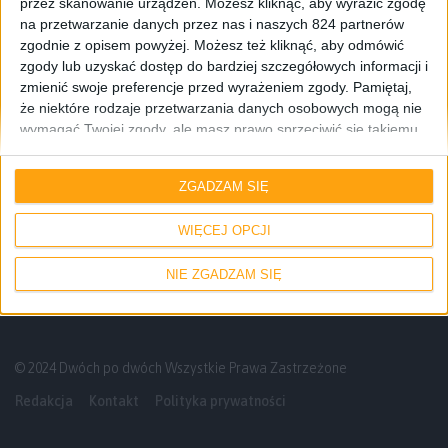
przez skanowanie urządzeń. Możesz kliknąć, aby wyrazić zgodę
na przetwarzanie danych przez nas i naszych 824 partnerów
zgodnie z opisem powyżej. Możesz też kliknąć, aby odmówić
zgody lub uzyskać dostęp do bardziej szczegółowych informacji i
zmienić swoje preferencje przed wyrażeniem zgody.
Pamiętaj,
że niektóre rodzaje przetwarzania danych osobowych mogą nie
wymagać Twojej zgody, ale masz prawo sprzeciwić się takiemu
Poradniki
przetwarzaniu. Twoje preferencje będą mieć zastosowanie tylko
do tej witryny. Możesz w dowolnym momencie zmienić swoje
Galaktyczny Poradnik #1: Wgrywanie
ZGADZAM SIĘ
preferencje lub wycofać zgodę, wracając na tę stronę i klikając
oprogramowania (ROMu) za pomocą
przycisk "Prywatność" na dole strony.
programu Odin
WIĘCEJ OPCJI
NIE ZGADZAM SIĘ
© 2024 Dwóch po dwóch Wszystkie Prawa Zastrzeżone
Redakcja
Kontakt
Polityka prywatności