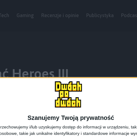
Tech
Gaming
Recenzje i opinie
Publicystyka
Podcas
ć Heroes III
Szanujemy Twoją prywatność
rzechowujemy i/lub uzyskujemy dostęp do informacji w urządzeniu, takich
obowe, takie jak unikalne identyfikatory i standardowe informacje wy