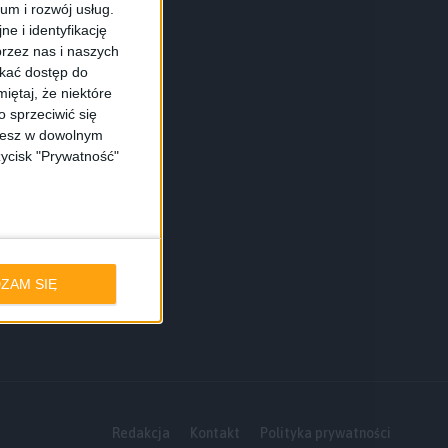
ium i rozwój usług.
e i identyfikację
rzez nas i naszych
skać dostęp do
iętaj, że niektóre
 sprzeciwić się
ożesz w dowolnym
zycisk "Prywatność"
ZAM SIĘ
Redakcja
Kontakt
Polityka prywatności