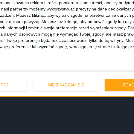
rsonalizowania reklam i treści, pomiaru reklam i treści, analizy audytor
 nasi partnerzy możemy wykorzystywać precyzyjne dane geolokalizacyjn
ządzeń. Możesz kliknąć, aby wyrazić zgodę na przetwarzanie danych p
ie z opisem powyżej. Możesz też kliknąć, aby odmówić zgody lub uzy
ch informacji i zmienić swoje preferencje przed wyrażeniem zgody.
Pam
ia danych osobowych mogą nie wymagać Twojej zgody, ale masz prawo
iu. Twoje preferencje będą mieć zastosowanie tylko do tej witryny. M
je preferencje lub wycofać zgodę, wracając na tę stronę i klikając pr
artfonie lub
PCJI
NIE ZGADZAM SIĘ
ZGAD