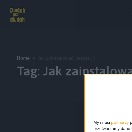
Home
Jak zainstalować Heroes III
Tag:
Jak zainstalowa
My i nasi
partnerzy
p
przetwarzamy dane os