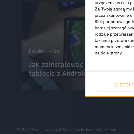
urządzenie w celu pe
Za Twoją zgodą my i
przez skanowanie ur
824 partnerów zgodn
bardziej szczegółowy
rodzaje przetwarzan
takiemu przetwarzan
momencie zmienić swo
Poradniki
Gry
na dole strony.
Jak zainstalować Heroes 3 na sm
tablecie z Androidem?
WIĘCEJ O
© 2024 Dwóch po dwóch Wszystkie Prawa Zastrzeżone