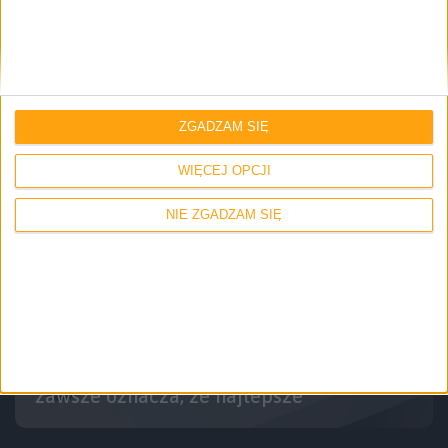
Recenzje sprzętu
Sprzęt dla dociekliwych. Zestaw Logitech
MK540 Advanced – recenzja
ZGADZAM SIĘ
WIĘCEJ OPCJI
NIE ZGADZAM SIĘ
Recenzje
Hardware
Recenzje sprzętu
Recenzja Logitech Craft. To co drogie, nie
zawsze oznacza, że najlepsze