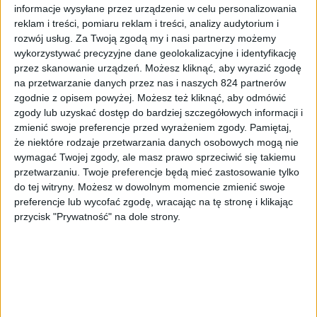
informacje wysyłane przez urządzenie w celu personalizowania
reklam i treści, pomiaru reklam i treści, analizy audytorium i
rozwój usług.
Za Twoją zgodą my i nasi partnerzy możemy
wykorzystywać precyzyjne dane geolokalizacyjne i identyfikację
przez skanowanie urządzeń. Możesz kliknąć, aby wyrazić zgodę
na przetwarzanie danych przez nas i naszych 824 partnerów
zgodnie z opisem powyżej. Możesz też kliknąć, aby odmówić
zgody lub uzyskać dostęp do bardziej szczegółowych informacji i
Recenzje sprzętu
Akcesoria
Recenzje
zmienić swoje preferencje przed wyrażeniem zgody.
Pamiętaj,
Logitech MX Master 3 i Logitech MX Keys
że niektóre rodzaje przetwarzania danych osobowych mogą nie
to najlepszy zestaw jaki używałem
wymagać Twojej zgody, ale masz prawo sprzeciwić się takiemu
przetwarzaniu. Twoje preferencje będą mieć zastosowanie tylko
do tej witryny. Możesz w dowolnym momencie zmienić swoje
preferencje lub wycofać zgodę, wracając na tę stronę i klikając
przycisk "Prywatność" na dole strony.