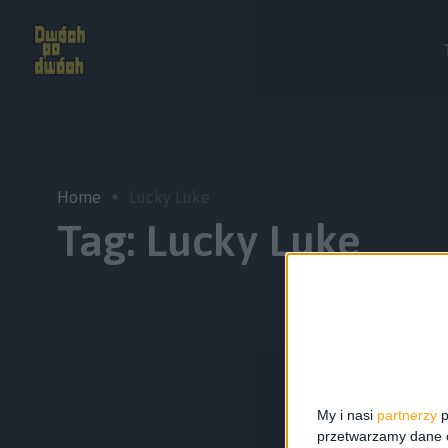
Home
Lucky Luke
Tag:
Lucky Luke
My i nasi
partnerzy
p
przetwarzamy dane os