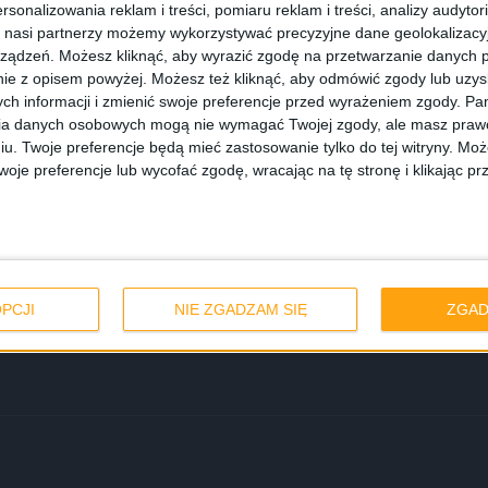
rsonalizowania reklam i treści, pomiaru reklam i treści, analizy audytor
 nasi partnerzy możemy wykorzystywać precyzyjne dane geolokalizacyjn
ządzeń. Możesz kliknąć, aby wyrazić zgodę na przetwarzanie danych p
ie z opisem powyżej. Możesz też kliknąć, aby odmówić zgody lub uzy
ch informacji i zmienić swoje preferencje przed wyrażeniem zgody.
Pam
ia danych osobowych mogą nie wymagać Twojej zgody, ale masz prawo
iu. Twoje preferencje będą mieć zastosowanie tylko do tej witryny. M
je preferencje lub wycofać zgodę, wracając na tę stronę i klikając pr
lmową – Odcinek
PCJI
NIE ZGADZAM SIĘ
ZGAD