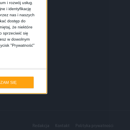
ium i rozwój usług.
e i identyfikację
rzez nas i naszych
skać dostęp do
iętaj, że niektóre
 sprzeciwić się
ożesz w dowolnym
zycisk "Prywatność"
ZAM SIĘ
Redakcja
Kontakt
Polityka prywatności