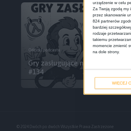
urządzenie w celu pe
Za Twoją zgodą my i
przez skanowanie ur
824 partnerów zgodn
bardziej szczegółowy
rodzaje przetwarzan
takiemu przetwarzan
momencie zmienić swo
Odcinki podcastu
na dole strony.
Gry zasługujące na adaptację fi
#134
WIĘCEJ O
© 2024 Dwóch po dwóch Wszystkie Prawa Zastrzeżone