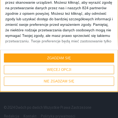
przez skanowanie urządzeń. Możesz kliknąć, aby wyrazić zgodę
na przetwarzanie danych przez nas i naszych 824 partnerów
zgodnie z opisem powyżej. Możesz też kliknąć, aby odmówić
zgody lub uzyskać dostęp do bardziej szczegółowych informacji i
zmienić swoje preferencje przed wyrażeniem zgody.
Pamiętaj,
że niektóre rodzaje przetwarzania danych osobowych mogą nie
wymagać Twojej zgody, ale masz prawo sprzeciwić się takiemu
przetwarzaniu. Twoje preferencje będą mieć zastosowanie tylko
do tej witryny. Możesz w dowolnym momencie zmienić swoje
preferencje lub wycofać zgodę, wracając na tę stronę i klikając
Poradniki
przycisk "Prywatność" na dole strony.
ZGADZAM SIĘ
Jak w Xiaomi Mi Band 3 zmienić język na
polski?
WIĘCEJ OPCJI
NIE ZGADZAM SIĘ
© 2024 Dwóch po dwóch Wszystkie Prawa Zastrzeżone
Redakcja
Kontakt
Polityka prywatności