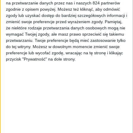
na przetwarzanie danych przez nas i naszych 824 partnerów
Hardware
Tech
zgodnie z opisem powyżej. Możesz też kliknąć, aby odmówić
zgody lub uzyskać dostęp do bardziej szczegółowych informacji i
Kiedy twój Surface straci wsparcie
zmienić swoje preferencje przed wyrażeniem zgody.
Pamiętaj,
Microsoftu?
że niektóre rodzaje przetwarzania danych osobowych mogą nie
wymagać Twojej zgody, ale masz prawo sprzeciwić się takiemu
przetwarzaniu. Twoje preferencje będą mieć zastosowanie tylko
do tej witryny. Możesz w dowolnym momencie zmienić swoje
preferencje lub wycofać zgodę, wracając na tę stronę i klikając
przycisk "Prywatność" na dole strony.
Hardware
Tech
Chuwi UBook to kolejna alternatywa dla
Microsoft Surface Pro i nawet pod
kilkoma względami lepsza