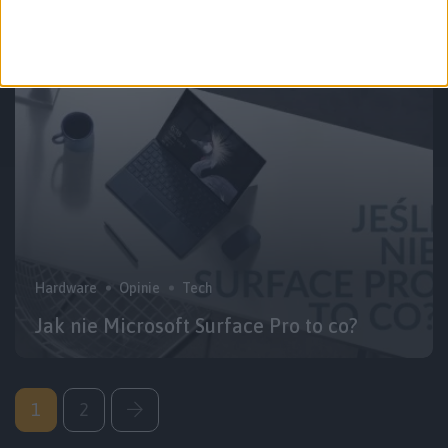
Pro z LTE? To jeszcze poczekacie…
Hardware
Opinie
Tech
Jak nie Microsoft Surface Pro to co?
1
2