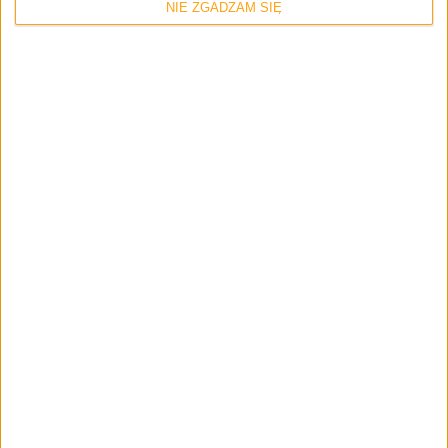
NIE ZGADZAM SIĘ
Felietony
Blog
Microsoft jak Apple, lubi przejściówki.
Drogie przejściówki