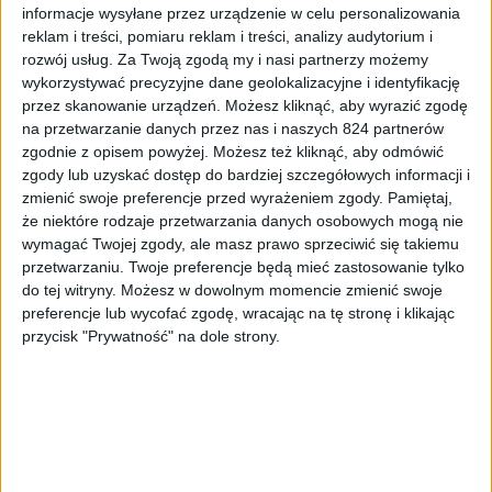
informacje wysyłane przez urządzenie w celu personalizowania
reklam i treści, pomiaru reklam i treści, analizy audytorium i
rozwój usług.
Za Twoją zgodą my i nasi partnerzy możemy
wykorzystywać precyzyjne dane geolokalizacyjne i identyfikację
przez skanowanie urządzeń. Możesz kliknąć, aby wyrazić zgodę
na przetwarzanie danych przez nas i naszych 824 partnerów
zgodnie z opisem powyżej. Możesz też kliknąć, aby odmówić
zgody lub uzyskać dostęp do bardziej szczegółowych informacji i
Odcinki podcastu
zmienić swoje preferencje przed wyrażeniem zgody.
Pamiętaj,
Tańszy Game Pass, droższy Steam Deck i
że niektóre rodzaje przetwarzania danych osobowych mogą nie
Internet 0202122 – Odcinek #135
wymagać Twojej zgody, ale masz prawo sprzeciwić się takiemu
przetwarzaniu. Twoje preferencje będą mieć zastosowanie tylko
do tej witryny. Możesz w dowolnym momencie zmienić swoje
preferencje lub wycofać zgodę, wracając na tę stronę i klikając
przycisk "Prywatność" na dole strony.