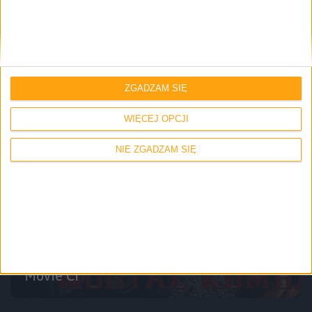
Odcinki podcastu
Gry zasługujące na adaptację filmową –
Odcinek #134
ZGADZAM SIĘ
WIĘCEJ OPCJI
NIE ZGADZAM SIĘ
No Movie Ci
30 lat filmu Mortal Kombat (1995) – No
Movie Ci