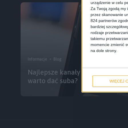
urządzenie w celu pe
Za Twoją zgodą my i
przez skanowanie ur
824 partnerów zgodn
bardziej szczegółowy
rodzaje przetwarzan
takiemu przetwarzan
momencie zmienić swo
na dole strony.
Informacje
Blog
Najlepsze kanały na YouTube po
warto dać suba?
WIĘCEJ O