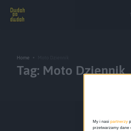
Home
Moto Dziennik
Tag:
Moto Dziennik
My i nasi
partnerzy
p
przetwarzamy dane os