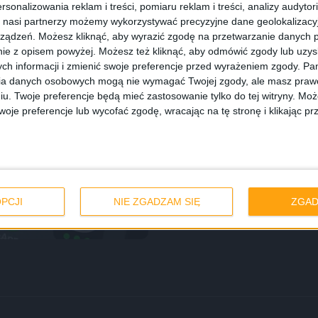
rsonalizowania reklam i treści, pomiaru reklam i treści, analizy audytor
 nasi partnerzy możemy wykorzystywać precyzyjne dane geolokalizacyjn
ządzeń. Możesz kliknąć, aby wyrazić zgodę na przetwarzanie danych p
ie z opisem powyżej. Możesz też kliknąć, aby odmówić zgody lub uzy
ch informacji i zmienić swoje preferencje przed wyrażeniem zgody.
Pam
ia danych osobowych mogą nie wymagać Twojej zgody, ale masz prawo
iu. Twoje preferencje będą mieć zastosowanie tylko do tej witryny. M
je preferencje lub wycofać zgodę, wracając na tę stronę i klikając pr
 raz drugi. Komu
PCJI
NIE ZGADZAM SIĘ
ZGAD