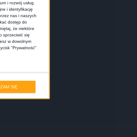
ium i rozwój usług.
e i identyfikację
rzez nas i naszych
skać dostęp do
iętaj, że niektóre
 sprzeciwić się
ożesz w dowolnym
zycisk "Prywatność"
ZAM SIĘ