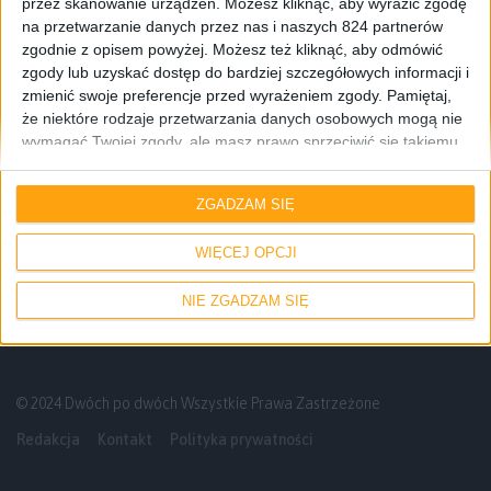
przez skanowanie urządzeń. Możesz kliknąć, aby wyrazić zgodę
na przetwarzanie danych przez nas i naszych 824 partnerów
zgodnie z opisem powyżej. Możesz też kliknąć, aby odmówić
zgody lub uzyskać dostęp do bardziej szczegółowych informacji i
zmienić swoje preferencje przed wyrażeniem zgody.
Pamiętaj,
że niektóre rodzaje przetwarzania danych osobowych mogą nie
wymagać Twojej zgody, ale masz prawo sprzeciwić się takiemu
przetwarzaniu. Twoje preferencje będą mieć zastosowanie tylko
Informacje
Blog
do tej witryny. Możesz w dowolnym momencie zmienić swoje
ZGADZAM SIĘ
preferencje lub wycofać zgodę, wracając na tę stronę i klikając
Najlepsze kanały na YouTube po raz
przycisk "Prywatność" na dole strony.
drugi. Komu warto dać suba?
WIĘCEJ OPCJI
NIE ZGADZAM SIĘ
© 2024 Dwóch po dwóch Wszystkie Prawa Zastrzeżone
Redakcja
Kontakt
Polityka prywatności