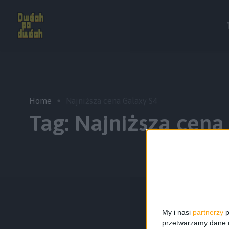
Home
Najniższa cena Galaxy S4
Tag:
Najniższa cena
My i nasi
partnerzy
p
przetwarzamy dane os