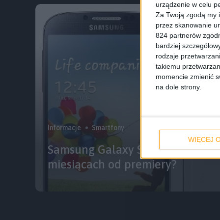
urządzenie w celu pe
Za Twoją zgodą my i
przez skanowanie ur
824 partnerów zgodn
bardziej szczegółowy
rodzaje przetwarzan
takiemu przetwarzan
momencie zmienić swo
na dole strony.
Informacje
Smartfony
WIĘCEJ O
Samsung Galaxy S 4 – jak wygląd
miesiącach od premiery?