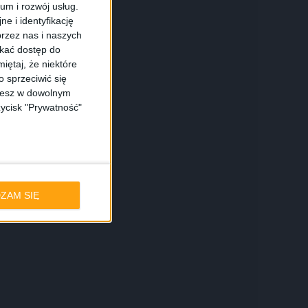
ium i rozwój usług.
e i identyfikację
rzez nas i naszych
skać dostęp do
iętaj, że niektóre
 sprzeciwić się
ożesz w dowolnym
zycisk "Prywatność"
ZAM SIĘ