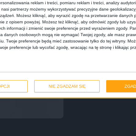
rsonalizowania reklam i treści, pomiaru reklam i treści, analizy audytor
 nasi partnerzy możemy wykorzystywać precyzyjne dane geolokalizacyjn
ządzeń. Możesz kliknąć, aby wyrazić zgodę na przetwarzanie danych p
ie z opisem powyżej. Możesz też kliknąć, aby odmówić zgody lub uzy
ch informacji i zmienić swoje preferencje przed wyrażeniem zgody.
Pam
ia danych osobowych mogą nie wymagać Twojej zgody, ale masz prawo
iu. Twoje preferencje będą mieć zastosowanie tylko do tej witryny. M
je preferencje lub wycofać zgodę, wracając na tę stronę i klikając pr
PCJI
NIE ZGADZAM SIĘ
ZGAD
ają ceny po 4