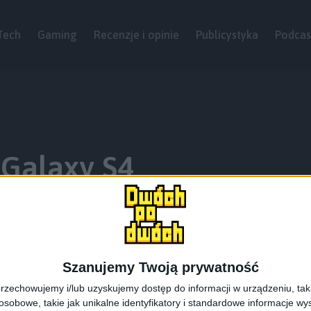
Tech
Gaming
Recenzje i opinie
Publicystyka
Podcas
 Galaxy S4
Szanujemy Twoją prywatność
rzechowujemy i/lub uzyskujemy dostęp do informacji w urządzeniu, takich
obowe, takie jak unikalne identyfikatory i standardowe informacje wy