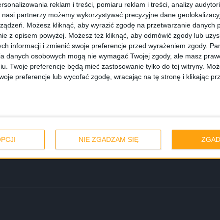
rsonalizowania reklam i treści, pomiaru reklam i treści, analizy audytor
 nasi partnerzy możemy wykorzystywać precyzyjne dane geolokalizacyjn
ządzeń. Możesz kliknąć, aby wyrazić zgodę na przetwarzanie danych p
ie z opisem powyżej. Możesz też kliknąć, aby odmówić zgody lub uzy
ch informacji i zmienić swoje preferencje przed wyrażeniem zgody.
Pam
ia danych osobowych mogą nie wymagać Twojej zgody, ale masz prawo
iu. Twoje preferencje będą mieć zastosowanie tylko do tej witryny. M
je preferencje lub wycofać zgodę, wracając na tę stronę i klikając pr
 w które warto
PCJI
NIE ZGADZAM SIĘ
ZGAD