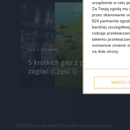
urządzenie w celu pe
Za Twoją zgodą my i
przez skanowanie ur
824 partnerów zgodn
bardziej szczegółowy
rodzaje przetwarzan
takiemu przetwarzan
momencie zmienić swo
Gry
Poradniki
na dole strony.
5 krótkich gier z prostą platyną,
zagrać (Część I)
WIĘCEJ O
© 2024 Dwóch po dwóch Wszystkie Prawa Zastrzeżone