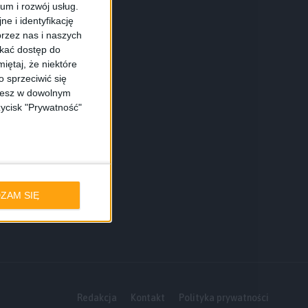
ium i rozwój usług.
e i identyfikację
rzez nas i naszych
skać dostęp do
iętaj, że niektóre
 sprzeciwić się
ożesz w dowolnym
zycisk "Prywatność"
ZAM SIĘ
Redakcja
Kontakt
Polityka prywatności