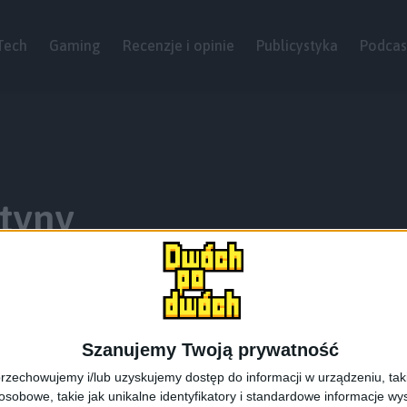
Tech
Gaming
Recenzje i opinie
Publicystyka
Podcas
atyny
Szanujemy Twoją prywatność
rzechowujemy i/lub uzyskujemy dostęp do informacji w urządzeniu, takich
obowe, takie jak unikalne identyfikatory i standardowe informacje wy