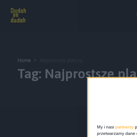
Home
Najprostsze platyny
Tag:
Najprostsze pl
My i nasi
partnerzy
p
przetwarzamy dane os