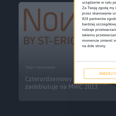
urządzenie w celu pe
Za Twoją zgodą my i
przez skanowanie ur
824 partnerów zgodn
bardziej szczegółowy
rodzaje przetwarzan
takiemu przetwarzan
momencie zmienić swo
na dole strony.
Targi i wydarzenia
WIĘCEJ O
Czterordzeniowy układ NovaTho
zadebiutuje na MWC 2013