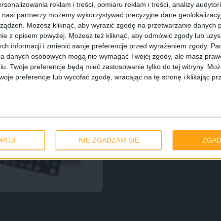
rsonalizowania reklam i treści, pomiaru reklam i treści, analizy audytor
 nasi partnerzy możemy wykorzystywać precyzyjne dane geolokalizacyjn
ządzeń. Możesz kliknąć, aby wyrazić zgodę na przetwarzanie danych p
ie z opisem powyżej. Możesz też kliknąć, aby odmówić zgody lub uzy
ch informacji i zmienić swoje preferencje przed wyrażeniem zgody.
Pam
ia danych osobowych mogą nie wymagać Twojej zgody, ale masz prawo
iu. Twoje preferencje będą mieć zastosowanie tylko do tej witryny. M
je preferencje lub wycofać zgodę, wracając na tę stronę i klikając pr
PCJI
NIE ZGADZAM SIĘ
ZGAD
r L8580 3.0 GHz