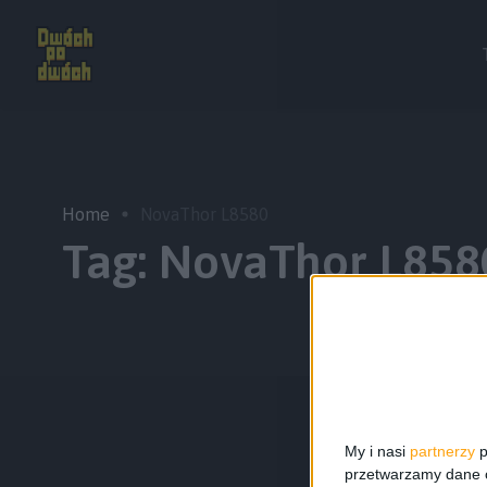
Home
NovaThor L8580
Tag:
NovaThor L858
My i nasi
partnerzy
p
przetwarzamy dane os