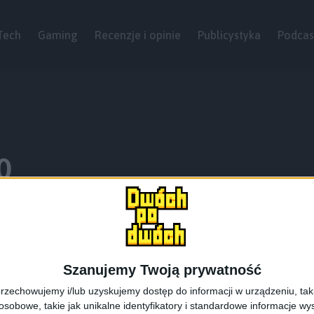
Tech
Gaming
Recenzje i opinie
Publicystyka
Podcas
0
Szanujemy Twoją prywatność
rzechowujemy i/lub uzyskujemy dostęp do informacji w urządzeniu, takich
obowe, takie jak unikalne identyfikatory i standardowe informacje wy