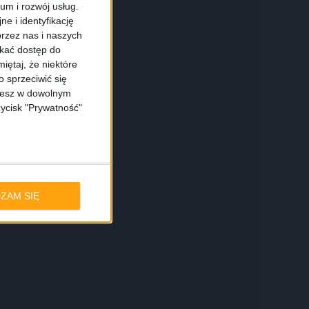
ium i rozwój usług.
e i identyfikację
rzez nas i naszych
skać dostęp do
iętaj, że niektóre
 sprzeciwić się
ożesz w dowolnym
zycisk "Prywatność"
ZAM SIĘ