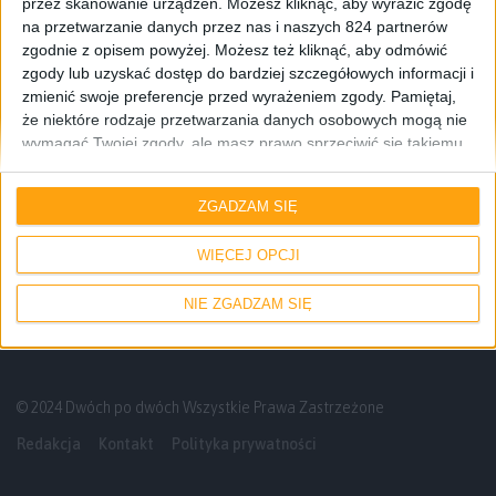
przez skanowanie urządzeń. Możesz kliknąć, aby wyrazić zgodę
na przetwarzanie danych przez nas i naszych 824 partnerów
zgodnie z opisem powyżej. Możesz też kliknąć, aby odmówić
zgody lub uzyskać dostęp do bardziej szczegółowych informacji i
zmienić swoje preferencje przed wyrażeniem zgody.
Pamiętaj,
że niektóre rodzaje przetwarzania danych osobowych mogą nie
wymagać Twojej zgody, ale masz prawo sprzeciwić się takiemu
przetwarzaniu. Twoje preferencje będą mieć zastosowanie tylko
Gadżety osobiste
do tej witryny. Możesz w dowolnym momencie zmienić swoje
ZGADZAM SIĘ
preferencje lub wycofać zgodę, wracając na tę stronę i klikając
Krótko: Aktualizacja oprogramowania dla
przycisk "Prywatność" na dole strony.
Samsunga Gear S
WIĘCEJ OPCJI
NIE ZGADZAM SIĘ
© 2024 Dwóch po dwóch Wszystkie Prawa Zastrzeżone
Redakcja
Kontakt
Polityka prywatności