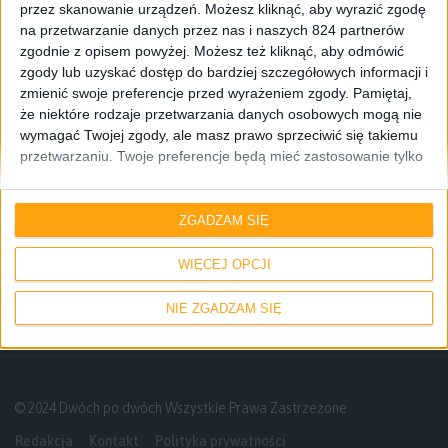
przez skanowanie urządzeń. Możesz kliknąć, aby wyrazić zgodę
na przetwarzanie danych przez nas i naszych 824 partnerów
zgodnie z opisem powyżej. Możesz też kliknąć, aby odmówić
zgody lub uzyskać dostęp do bardziej szczegółowych informacji i
zmienić swoje preferencje przed wyrażeniem zgody.
Pamiętaj,
że niektóre rodzaje przetwarzania danych osobowych mogą nie
wymagać Twojej zgody, ale masz prawo sprzeciwić się takiemu
przetwarzaniu. Twoje preferencje będą mieć zastosowanie tylko
do tej witryny. Możesz w dowolnym momencie zmienić swoje
preferencje lub wycofać zgodę, wracając na tę stronę i klikając
Akcesoria
Blog
Informacje
przycisk "Prywatność" na dole strony.
ZGADZAM SIĘ
„Jestem galaktyczny” – unikatowa
obudowa do smartfonów Galaxy
WIĘCEJ OPCJI
NIE ZGADZAM SIĘ
© 2024 Dwóch po dwóch Wszystkie Prawa Zastrzeżone
Redakcja
Kontakt
Polityka prywatności