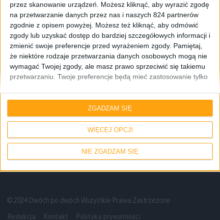
przez skanowanie urządzeń. Możesz kliknąć, aby wyrazić zgodę
na przetwarzanie danych przez nas i naszych 824 partnerów
zgodnie z opisem powyżej. Możesz też kliknąć, aby odmówić
zgody lub uzyskać dostęp do bardziej szczegółowych informacji i
zmienić swoje preferencje przed wyrażeniem zgody.
Pamiętaj,
że niektóre rodzaje przetwarzania danych osobowych mogą nie
wymagać Twojej zgody, ale masz prawo sprzeciwić się takiemu
przetwarzaniu. Twoje preferencje będą mieć zastosowanie tylko
do tej witryny. Możesz w dowolnym momencie zmienić swoje
Recenzje sprzętu
Recenzje
preferencje lub wycofać zgodę, wracając na tę stronę i klikając
Partycypacja w przywracaniu padniętej
przycisk "Prywatność" na dole strony.
ZGADZAM SIĘ
partycji. Przetestowaliśmy EaseUS Data
Recovery Wizard
WIĘCEJ OPCJI
NIE ZGADZAM SIĘ
© 2024 Dwóch po dwóch Wszystkie Prawa Zastrzeżone
Redakcja
Kontakt
Polityka prywatności