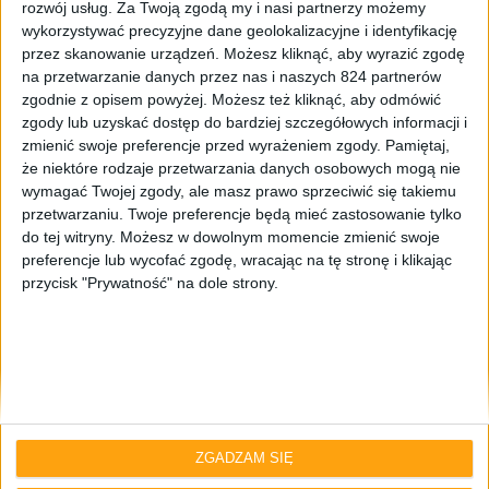
rozwój usług.
Za Twoją zgodą my i nasi partnerzy możemy
wykorzystywać precyzyjne dane geolokalizacyjne i identyfikację
przez skanowanie urządzeń. Możesz kliknąć, aby wyrazić zgodę
na przetwarzanie danych przez nas i naszych 824 partnerów
zgodnie z opisem powyżej. Możesz też kliknąć, aby odmówić
zgody lub uzyskać dostęp do bardziej szczegółowych informacji i
zmienić swoje preferencje przed wyrażeniem zgody.
Pamiętaj,
Blog
że niektóre rodzaje przetwarzania danych osobowych mogą nie
Dzień z aktualizacjami – ZenFone 4 i
wymagać Twojej zgody, ale masz prawo sprzeciwić się takiemu
Honor 9 z Androidem 8.0 Oreo, sporo
przetwarzaniu. Twoje preferencje będą mieć zastosowanie tylko
do tej witryny. Możesz w dowolnym momencie zmienić swoje
poprawek dla OnePlus 5T
preferencje lub wycofać zgodę, wracając na tę stronę i klikając
przycisk "Prywatność" na dole strony.
ZGADZAM SIĘ