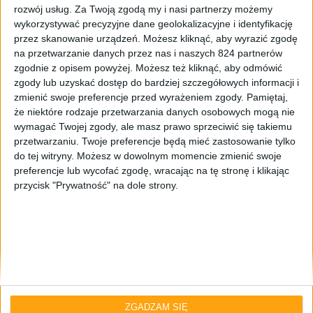
rozwój usług.
Za Twoją zgodą my i nasi partnerzy możemy
wykorzystywać precyzyjne dane geolokalizacyjne i identyfikację
przez skanowanie urządzeń. Możesz kliknąć, aby wyrazić zgodę
na przetwarzanie danych przez nas i naszych 824 partnerów
zgodnie z opisem powyżej. Możesz też kliknąć, aby odmówić
zgody lub uzyskać dostęp do bardziej szczegółowych informacji i
zmienić swoje preferencje przed wyrażeniem zgody.
Pamiętaj,
że niektóre rodzaje przetwarzania danych osobowych mogą nie
Opinie
AGD i RTV
wymagać Twojej zgody, ale masz prawo sprzeciwić się takiemu
przetwarzaniu. Twoje preferencje będą mieć zastosowanie tylko
Ekspres Philips LatteGo EP4349/70.
do tej witryny. Możesz w dowolnym momencie zmienić swoje
Opinia po czterech miesiącach i ponad
preferencje lub wycofać zgodę, wracając na tę stronę i klikając
200 kawach
przycisk "Prywatność" na dole strony.
ZGADZAM SIĘ