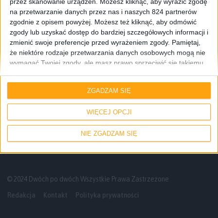
przez skanowanie urządzeń. Możesz kliknąć, aby wyrazić zgodę
na przetwarzanie danych przez nas i naszych 824 partnerów
zgodnie z opisem powyżej. Możesz też kliknąć, aby odmówić
zgody lub uzyskać dostęp do bardziej szczegółowych informacji i
zmienić swoje preferencje przed wyrażeniem zgody.
Pamiętaj,
że niektóre rodzaje przetwarzania danych osobowych mogą nie
wymagać Twojej zgody, ale masz prawo sprzeciwić się takiemu
przetwarzaniu. Twoje preferencje będą mieć zastosowanie tylko
Tech
Felietony
Smartfony
do tej witryny. Możesz w dowolnym momencie zmienić swoje
ZGADZAM SIĘ
preferencje lub wycofać zgodę, wracając na tę stronę i klikając
Telefony i smartfony, które najbardziej
przycisk "Prywatność" na dole strony.
zapadły mi w pamięci
WIĘCEJ OPCJI
NIE ZGADZAM SIĘ
© 2024 Dwóch po dwóch Wszystkie Prawa Zastrzeżone
Redakcja
Kontakt
Polityka prywatności