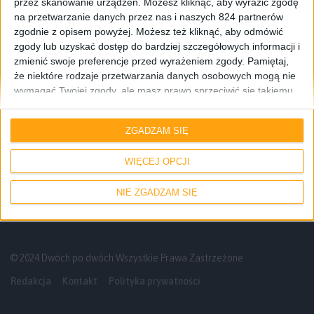
przez skanowanie urządzeń. Możesz kliknąć, aby wyrazić zgodę
na przetwarzanie danych przez nas i naszych 824 partnerów
zgodnie z opisem powyżej. Możesz też kliknąć, aby odmówić
zgody lub uzyskać dostęp do bardziej szczegółowych informacji i
zmienić swoje preferencje przed wyrażeniem zgody.
Pamiętaj,
że niektóre rodzaje przetwarzania danych osobowych mogą nie
wymagać Twojej zgody, ale masz prawo sprzeciwić się takiemu
przetwarzaniu. Twoje preferencje będą mieć zastosowanie tylko
Odcinki podcastu
do tej witryny. Możesz w dowolnym momencie zmienić swoje
ZGADZAM SIĘ
preferencje lub wycofać zgodę, wracając na tę stronę i klikając
Nasza recenzja Dragon Ball Super: Super
przycisk "Prywatność" na dole strony.
Hero – Odcinek #88
WIĘCEJ OPCJI
NIE ZGADZAM SIĘ
© 2024 Dwóch po dwóch Wszystkie Prawa Zastrzeżone
Redakcja
Kontakt
Polityka prywatności