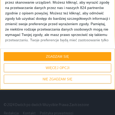
przez skanowanie urządzeń. Możesz kliknąć, aby wyrazić zgodę
na przetwarzanie danych przez nas i naszych 824 partnerów
zgodnie z opisem powyżej. Możesz też kliknąć, aby odmówić
zgody lub uzyskać dostęp do bardziej szczegółowych informacji i
zmienić swoje preferencje przed wyrażeniem zgody.
Pamiętaj,
że niektóre rodzaje przetwarzania danych osobowych mogą nie
wymagać Twojej zgody, ale masz prawo sprzeciwić się takiemu
przetwarzaniu. Twoje preferencje będą mieć zastosowanie tylko
do tej witryny. Możesz w dowolnym momencie zmienić swoje
preferencje lub wycofać zgodę, wracając na tę stronę i klikając
Odcinki podcastu
przycisk "Prywatność" na dole strony.
ZGADZAM SIĘ
Secret Service i prasa komputerowa w
Polsce – Odcinek #127
WIĘCEJ OPCJI
NIE ZGADZAM SIĘ
© 2024 Dwóch po dwóch Wszystkie Prawa Zastrzeżone
Redakcja
Kontakt
Polityka prywatności