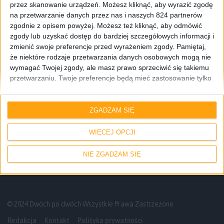
przez skanowanie urządzeń. Możesz kliknąć, aby wyrazić zgodę
na przetwarzanie danych przez nas i naszych 824 partnerów
zgodnie z opisem powyżej. Możesz też kliknąć, aby odmówić
zgody lub uzyskać dostęp do bardziej szczegółowych informacji i
zmienić swoje preferencje przed wyrażeniem zgody.
Pamiętaj,
że niektóre rodzaje przetwarzania danych osobowych mogą nie
wymagać Twojej zgody, ale masz prawo sprzeciwić się takiemu
przetwarzaniu. Twoje preferencje będą mieć zastosowanie tylko
do tej witryny. Możesz w dowolnym momencie zmienić swoje
preferencje lub wycofać zgodę, wracając na tę stronę i klikając
Pierwsze wrażenia
Tablety
przycisk "Prywatność" na dole strony.
ZGADZAM SIĘ
Samsung Galaxy Tab S – Pierwsze
wrażenia prosto z Nowego Jorku
WIĘCEJ OPCJI
NIE ZGADZAM SIĘ
© 2024 Dwóch po dwóch Wszystkie Prawa Zastrzeżone
Redakcja
Kontakt
Polityka prywatności