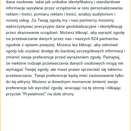
dane osobowe, takie jak unikalne identyfikatory i standardowe
informacje wysyłane przez urządzenie w celu personalizowania
reklam i treści, pomiaru reklam i treści, analizy audytorium i
rozwój usług.
Za Twoją zgodą my i nasi partnerzy możemy
wykorzystywać precyzyjne dane geolokalizacyjne i identyfikację
przez skanowanie urządzeń. Możesz kliknąć, aby wyrazić zgodę
na przetwarzanie danych przez nas i naszych 824 partnerów
Felietony
Gry
zgodnie z opisem powyżej. Możesz też kliknąć, aby odmówić
Zostawcie Demony (przeszłości) w
zgody lub uzyskać dostęp do bardziej szczegółowych informacji i
zmienić swoje preferencje przed wyrażeniem zgody.
Pamiętaj,
spokoju! O remasterach i remake’ach gier
że niektóre rodzaje przetwarzania danych osobowych mogą nie
słów kilka
wymagać Twojej zgody, ale masz prawo sprzeciwić się takiemu
przetwarzaniu. Twoje preferencje będą mieć zastosowanie tylko
do tej witryny. Możesz w dowolnym momencie zmienić swoje
preferencje lub wycofać zgodę, wracając na tę stronę i klikając
przycisk "Prywatność" na dole strony.