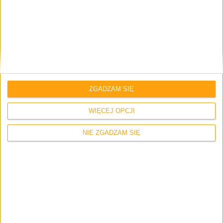
Hardware
Tech
Steam nie czuje Dualsense’a
ZGADZAM SIĘ
WIĘCEJ OPCJI
NIE ZGADZAM SIĘ
Hardware
Tech
Największe zmiany zaczynają się od…
nazwy. DualSense to oficjalny pad
PlayStation 5