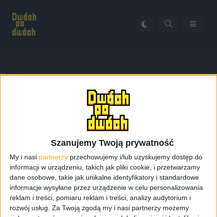
Home
Recenzja okularów rozszerzonej rzeczywistości od
Samsung
Tag:
Recenzja okularów
Szanujemy Twoją prywatność
rozszerzonej rzeczywistości
My i nasi
partnerzy
przechowujemy i/lub uzyskujemy dostęp do
informacji w urządzeniu, takich jak pliki cookie, i przetwarzamy
od Samsung
dane osobowe, takie jak unikalne identyfikatory i standardowe
informacje wysyłane przez urządzenie w celu personalizowania
reklam i treści, pomiaru reklam i treści, analizy audytorium i
rozwój usług.
Za Twoją zgodą my i nasi partnerzy możemy