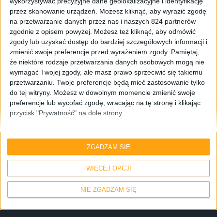
wykorzystywać precyzyjne dane geolokalizacyjne i identyfikację
przez skanowanie urządzeń. Możesz kliknąć, aby wyrazić zgodę
na przetwarzanie danych przez nas i naszych 824 partnerów
zgodnie z opisem powyżej. Możesz też kliknąć, aby odmówić
zgody lub uzyskać dostęp do bardziej szczegółowych informacji i
zmienić swoje preferencje przed wyrażeniem zgody.
Pamiętaj,
że niektóre rodzaje przetwarzania danych osobowych mogą nie
wymagać Twojej zgody, ale masz prawo sprzeciwić się takiemu
przetwarzaniu. Twoje preferencje będą mieć zastosowanie tylko
do tej witryny. Możesz w dowolnym momencie zmienić swoje
preferencje lub wycofać zgodę, wracając na tę stronę i klikając
przycisk "Prywatność" na dole strony.
Gadżety osobiste
Recenzje
Recenzje sprzętu
Wyróżnione
ZGADZAM SIĘ
Recenzja Samsung Gear VR – wirtualna
WIĘCEJ OPCJI
rzeczywistość według Samsunga
NIE ZGADZAM SIĘ