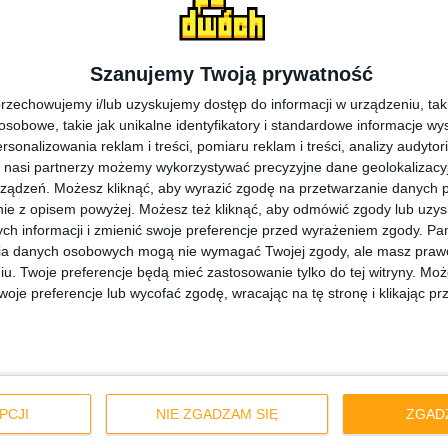
Szanujemy Twoją prywatność
rzechowujemy i/lub uzyskujemy dostęp do informacji w urządzeniu, takich
obowe, takie jak unikalne identyfikatory i standardowe informacje wy
rsonalizowania reklam i treści, pomiaru reklam i treści, analizy audytor
 nasi partnerzy możemy wykorzystywać precyzyjne dane geolokalizacyjn
Recenzje sprzętu
Smartfo
ządzeń. Możesz kliknąć, aby wyrazić zgodę na przetwarzanie danych p
ie z opisem powyżej. Możesz też kliknąć, aby odmówić zgody lub uzy
amsung Galaxy
Dobry powrót do 
ch informacji i zmienić swoje preferencje przed wyrażeniem zgody.
Pam
GT 6
ia danych osobowych mogą nie wymagać Twojej zgody, ale masz prawo
iu. Twoje preferencje będą mieć zastosowanie tylko do tej witryny. M
je preferencje lub wycofać zgodę, wracając na tę stronę i klikając pr
PCJI
NIE ZGADZAM SIĘ
ZGAD