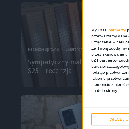
My i nasi
partnerzy
p
przetwarzamy dane os
urządzenie w celu pe
Za Twoją zgodą my i
Recenzje sprzętu
Smartfony
Wyróżnione
przez skanowanie ur
824 partnerów zgodn
Sympatyczny mały flagowiec. S
bardziej szczegółowy
S25 – recenzja
rodzaje przetwarzan
takiemu przetwarzan
momencie zmienić swo
na dole strony.
WIĘCEJ O