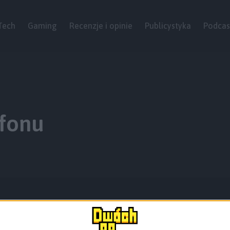
Tech
Gaming
Recenzje i opinie
Publicystyka
Podcas
fonu