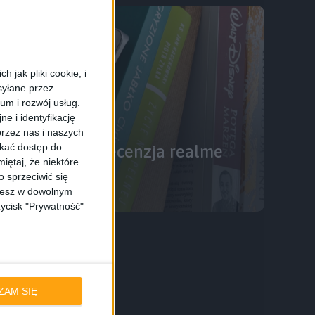
 jak pliki cookie, i
syłane przez
ium i rozwój usług.
e i identyfikację
ny
Wyróżnione
rzez nas i naszych
skać dostęp do
najlepszych. Recenzja realme
iętaj, że niektóre
 sprzeciwić się
ożesz w dowolnym
zycisk "Prywatność"
ZAM SIĘ