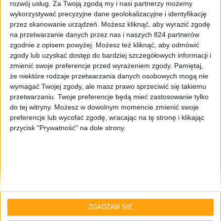
rozwój usług.
Za Twoją zgodą my i nasi partnerzy możemy
wykorzystywać precyzyjne dane geolokalizacyjne i identyfikację
przez skanowanie urządzeń. Możesz kliknąć, aby wyrazić zgodę
na przetwarzanie danych przez nas i naszych 824 partnerów
zgodnie z opisem powyżej. Możesz też kliknąć, aby odmówić
zgody lub uzyskać dostęp do bardziej szczegółowych informacji i
zmienić swoje preferencje przed wyrażeniem zgody.
Pamiętaj,
że niektóre rodzaje przetwarzania danych osobowych mogą nie
Odcinki podcastu
wymagać Twojej zgody, ale masz prawo sprzeciwić się takiemu
Secret Service i prasa komputerowa w
przetwarzaniu. Twoje preferencje będą mieć zastosowanie tylko
do tej witryny. Możesz w dowolnym momencie zmienić swoje
Polsce – Odcinek #127
preferencje lub wycofać zgodę, wracając na tę stronę i klikając
przycisk "Prywatność" na dole strony.
ZGADZAM SIĘ