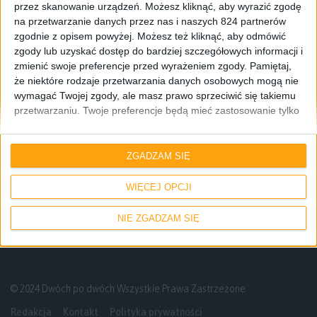
przez skanowanie urządzeń. Możesz kliknąć, aby wyrazić zgodę
na przetwarzanie danych przez nas i naszych 824 partnerów
zgodnie z opisem powyżej. Możesz też kliknąć, aby odmówić
zgody lub uzyskać dostęp do bardziej szczegółowych informacji i
zmienić swoje preferencje przed wyrażeniem zgody.
Pamiętaj,
że niektóre rodzaje przetwarzania danych osobowych mogą nie
wymagać Twojej zgody, ale masz prawo sprzeciwić się takiemu
przetwarzaniu. Twoje preferencje będą mieć zastosowanie tylko
do tej witryny. Możesz w dowolnym momencie zmienić swoje
preferencje lub wycofać zgodę, wracając na tę stronę i klikając
Poradniki
przycisk "Prywatność" na dole strony.
ZGADZAM SIĘ
Galaktyczny Poradnik #2: Co to jest Root?
Tajniki rootowania
WIĘCEJ OPCJI
NIE ZGADZAM SIĘ
© 2024 Dwóch po dwóch Wszystkie Prawa Zastrzeżone
Redakcja
Kontakt
Polityka prywatności