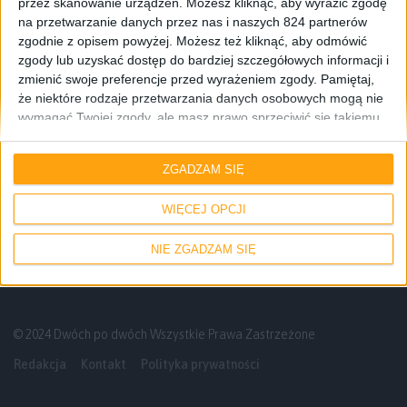
przez skanowanie urządzeń. Możesz kliknąć, aby wyrazić zgodę
na przetwarzanie danych przez nas i naszych 824 partnerów
zgodnie z opisem powyżej. Możesz też kliknąć, aby odmówić
zgody lub uzyskać dostęp do bardziej szczegółowych informacji i
zmienić swoje preferencje przed wyrażeniem zgody.
Pamiętaj,
że niektóre rodzaje przetwarzania danych osobowych mogą nie
wymagać Twojej zgody, ale masz prawo sprzeciwić się takiemu
przetwarzaniu. Twoje preferencje będą mieć zastosowanie tylko
Rozrywka
Gry
do tej witryny. Możesz w dowolnym momencie zmienić swoje
ZGADZAM SIĘ
preferencje lub wycofać zgodę, wracając na tę stronę i klikając
Jaki samochód można mieć za nową
przycisk "Prywatność" na dole strony.
kartę GeForce RTX 4090?
WIĘCEJ OPCJI
NIE ZGADZAM SIĘ
© 2024 Dwóch po dwóch Wszystkie Prawa Zastrzeżone
Redakcja
Kontakt
Polityka prywatności