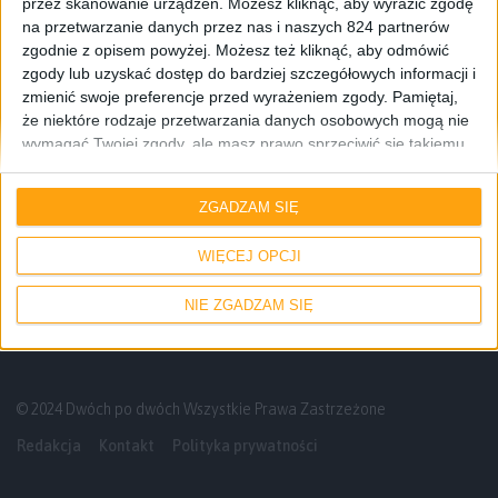
przez skanowanie urządzeń. Możesz kliknąć, aby wyrazić zgodę
na przetwarzanie danych przez nas i naszych 824 partnerów
zgodnie z opisem powyżej. Możesz też kliknąć, aby odmówić
zgody lub uzyskać dostęp do bardziej szczegółowych informacji i
zmienić swoje preferencje przed wyrażeniem zgody.
Pamiętaj,
że niektóre rodzaje przetwarzania danych osobowych mogą nie
wymagać Twojej zgody, ale masz prawo sprzeciwić się takiemu
Mamy do pogrania
przetwarzaniu. Twoje preferencje będą mieć zastosowanie tylko
do tej witryny. Możesz w dowolnym momencie zmienić swoje
RTX 5090, Gothic po inflacji i ponownie
ZGADZAM SIĘ
preferencje lub wycofać zgodę, wracając na tę stronę i klikając
przesunięte Shadows – Mamy do
przycisk "Prywatność" na dole strony.
pogrania #30
WIĘCEJ OPCJI
NIE ZGADZAM SIĘ
© 2024 Dwóch po dwóch Wszystkie Prawa Zastrzeżone
Redakcja
Kontakt
Polityka prywatności