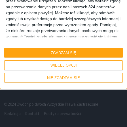
przez skanowanie urządzeń. Możesz kliknąć, aby wyrazić zgodę
na przetwarzanie danych przez nas i naszych 824 partnerów
zgodnie z opisem powyżej. Możesz też kliknąć, aby odmówić
zgody lub uzyskać dostęp do bardziej szczegółowych informacji i
zmienić swoje preferencje przed wyrażeniem zgody.
Pamiętaj,
że niektóre rodzaje przetwarzania danych osobowych mogą nie
wymagać Twojej zgody, ale masz prawo sprzeciwić się takiemu
przetwarzaniu. Twoje preferencje będą mieć zastosowanie tylko
Smartfony
Pierwsze wrażenia
Wyróżnione
do tej witryny. Możesz w dowolnym momencie zmienić swoje
ZGADZAM SIĘ
preferencje lub wycofać zgodę, wracając na tę stronę i klikając
Widziałem Samsunga Galaxy Z Fold 5. Nic
przycisk "Prywatność" na dole strony.
ciekawego, można się rozejść
WIĘCEJ OPCJI
NIE ZGADZAM SIĘ
© 2024 Dwóch po dwóch Wszystkie Prawa Zastrzeżone
Redakcja
Kontakt
Polityka prywatności