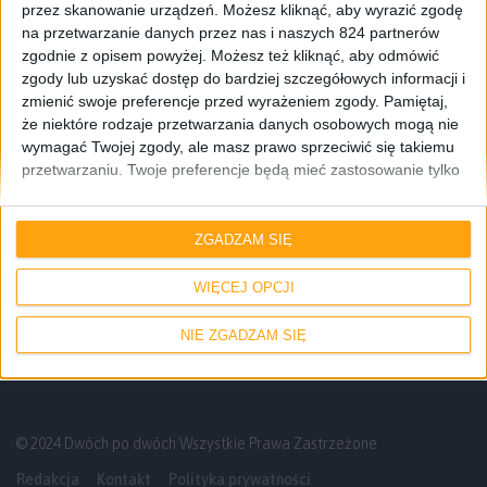
przez skanowanie urządzeń. Możesz kliknąć, aby wyrazić zgodę
na przetwarzanie danych przez nas i naszych 824 partnerów
zgodnie z opisem powyżej. Możesz też kliknąć, aby odmówić
zgody lub uzyskać dostęp do bardziej szczegółowych informacji i
zmienić swoje preferencje przed wyrażeniem zgody.
Pamiętaj,
że niektóre rodzaje przetwarzania danych osobowych mogą nie
wymagać Twojej zgody, ale masz prawo sprzeciwić się takiemu
przetwarzaniu. Twoje preferencje będą mieć zastosowanie tylko
do tej witryny. Możesz w dowolnym momencie zmienić swoje
preferencje lub wycofać zgodę, wracając na tę stronę i klikając
Smartfony
przycisk "Prywatność" na dole strony.
ZGADZAM SIĘ
Samsung Galaxy Grand Neo, czyli
średniak z dużym ekranem i dual SIM
WIĘCEJ OPCJI
NIE ZGADZAM SIĘ
© 2024 Dwóch po dwóch Wszystkie Prawa Zastrzeżone
Redakcja
Kontakt
Polityka prywatności