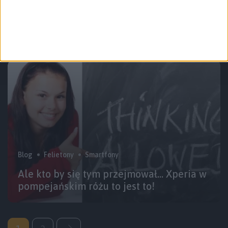
Samsung rozdał za darmo 200
egzemplarzy Galaxy Note 8
Blog
Felietony
Smartfony
Ale kto by się tym przejmował… Xperia w
pompejańskim różu to jest to!