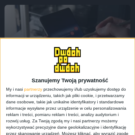
Promocje i okazje
Blog
Samsung Galaxy Note 8 z niemieckiego
Media Markt za około 1700 złotych? Da
się!
Szanujemy Twoją prywatność
My i nasi
partnerzy
przechowujemy i/lub uzyskujemy dostęp do
informacji w urządzeniu, takich jak pliki cookie, i przetwarzamy
dane osobowe, takie jak unikalne identyfikatory i standardowe
informacje wysyłane przez urządzenie w celu personalizowania
reklam i treści, pomiaru reklam i treści, analizy audytorium i
rozwój usług.
Za Twoją zgodą my i nasi partnerzy możemy
wykorzystywać precyzyjne dane geolokalizacyjne i identyfikację
przez skanowanie urządzeń. Możesz kliknąć, aby wyrazić zgodę