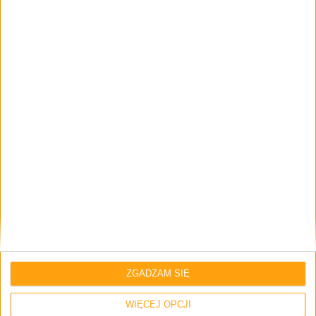
Smartfony
Tech
Jeśli chcesz mieć śmiesznie tani
smartfon, który wygląda prawie jak
Galaxy Note 8 to proszę, oto Meiigoo
Note 8
ZGADZAM SIĘ
Smartfony
Tech
WIĘCEJ OPCJI
Samsung Galaxy Note 8 za około 2500