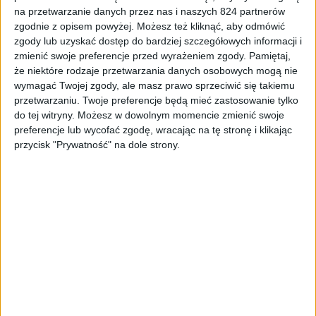
na przetwarzanie danych przez nas i naszych 824 partnerów
zgodnie z opisem powyżej. Możesz też kliknąć, aby odmówić
Smartfony
Tech
zgody lub uzyskać dostęp do bardziej szczegółowych informacji i
Wypalony ekran w Samsungu Galaxy
zmienić swoje preferencje przed wyrażeniem zgody.
Pamiętaj,
Note 8, a naprawa gwarancyjna. Jak to
że niektóre rodzaje przetwarzania danych osobowych mogą nie
wymagać Twojej zgody, ale masz prawo sprzeciwić się takiemu
było?
przetwarzaniu. Twoje preferencje będą mieć zastosowanie tylko
do tej witryny. Możesz w dowolnym momencie zmienić swoje
preferencje lub wycofać zgodę, wracając na tę stronę i klikając
przycisk "Prywatność" na dole strony.
Smartfony
Tech
Jeszcze tak tanio to nie było. Samsung
Galaxy Note 8 w genialnej cenie!