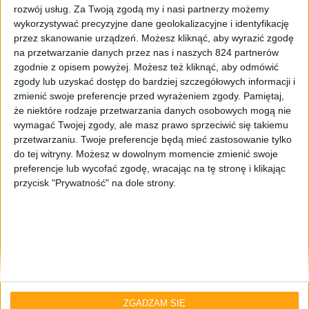
rozwój usług.
Za Twoją zgodą my i nasi partnerzy możemy
wykorzystywać precyzyjne dane geolokalizacyjne i identyfikację
przez skanowanie urządzeń. Możesz kliknąć, aby wyrazić zgodę
na przetwarzanie danych przez nas i naszych 824 partnerów
zgodnie z opisem powyżej. Możesz też kliknąć, aby odmówić
zgody lub uzyskać dostęp do bardziej szczegółowych informacji i
zmienić swoje preferencje przed wyrażeniem zgody.
Pamiętaj,
że niektóre rodzaje przetwarzania danych osobowych mogą nie
Smartfony
Tech
wymagać Twojej zgody, ale masz prawo sprzeciwić się takiemu
przetwarzaniu. Twoje preferencje będą mieć zastosowanie tylko
Samsung Galaxy S6 Edge również
do tej witryny. Możesz w dowolnym momencie zmienić swoje
otrzymuje Androida 5.1.1 Lollipop. Tym
preferencje lub wycofać zgodę, wracając na tę stronę i klikając
razem w Wielkiej Brytanii i Irlandii
przycisk "Prywatność" na dole strony.
ZGADZAM SIĘ