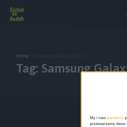
Home
Samsung Galaxy Tab 8.9
Tag:
Samsung Galaxy
My i nasi
partnerzy
p
przetwarzamy dane os