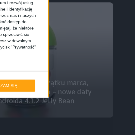
ium i rozwój usług.
e i identyfikację
rzez nas i naszych
skać dostęp do
iętaj, że niektóre
 sprzeciwić się
ożesz w dowolnym
zycisk "Prywatność"
laxy Note na początku marca,
ZAM SIĘ
 koniec stycznia – nowe daty
ndroida 4.1.2 Jelly Bean