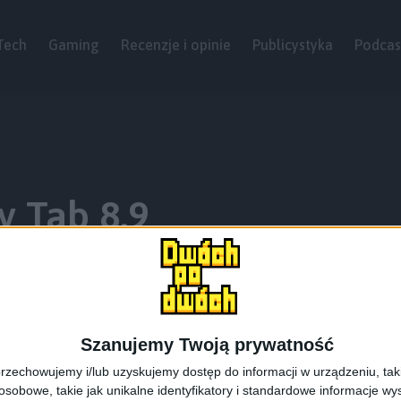
Tech
Gaming
Recenzje i opinie
Publicystyka
Podcas
 Tab 8.9
Szanujemy Twoją prywatność
rzechowujemy i/lub uzyskujemy dostęp do informacji w urządzeniu, takich
obowe, takie jak unikalne identyfikatory i standardowe informacje wy