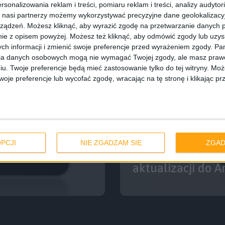
rsonalizowania reklam i treści, pomiaru reklam i treści, analizy audytor
 nasi partnerzy możemy wykorzystywać precyzyjne dane geolokalizacyjn
ządzeń. Możesz kliknąć, aby wyrazić zgodę na przetwarzanie danych p
ie z opisem powyżej. Możesz też kliknąć, aby odmówić zgody lub uzy
ch informacji i zmienić swoje preferencje przed wyrażeniem zgody.
Pam
ia danych osobowych mogą nie wymagać Twojej zgody, ale masz prawo
iu. Twoje preferencje będą mieć zastosowanie tylko do tej witryny. M
je preferencje lub wycofać zgodę, wracając na tę stronę i klikając pr
Smartfony
Galaxy S II i Ga
PCJI
NIE ZGADZAM SIĘ
ZGAD
h dla tabletu
Galaxy Ace 2 pod
aktualizacji do A