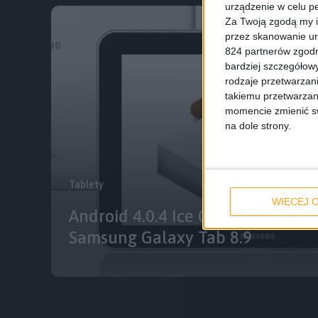
urządzenie w celu pe
Za Twoją zgodą my i
przez skanowanie ur
824 partnerów zgodn
bardziej szczegółowy
rodzaje przetwarzan
takiemu przetwarzan
momencie zmienić swo
na dole strony.
Tablety
WIĘCEJ O
Android 4.0.4 Ice Cream Sandwic
Samsung Galaxy Tab 8.9