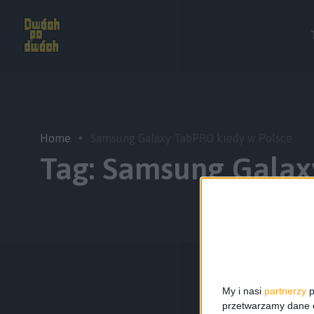
Home
Samsung Galaxy TabPRO kiedy w Polsce
Tag:
Samsung Galax
My i nasi
partnerzy
p
przetwarzamy dane os