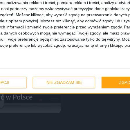
rsonalizowania reklam i treści, pomiaru reklam i treści, analizy audytor
 nasi partnerzy możemy wykorzystywać precyzyjne dane geolokalizacyjn
ządzeń. Możesz kliknąć, aby wyrazić zgodę na przetwarzanie danych p
ie z opisem powyżej. Możesz też kliknąć, aby odmówić zgody lub uzy
ch informacji i zmienić swoje preferencje przed wyrażeniem zgody.
Pam
ia danych osobowych mogą nie wymagać Twojej zgody, ale masz prawo
iu. Twoje preferencje będą mieć zastosowanie tylko do tej witryny. M
je preferencje lub wycofać zgodę, wracając na tę stronę i klikając pr
PCJI
NIE ZGADZAM SIĘ
ZGAD
 i NotePRO –
ść w Polsce