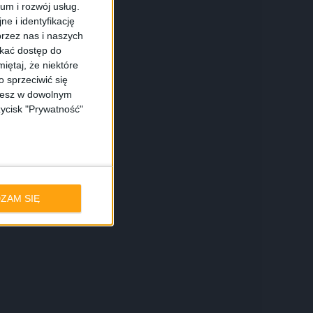
ium i rozwój usług.
e i identyfikację
rzez nas i naszych
skać dostęp do
iętaj, że niektóre
 sprzeciwić się
ożesz w dowolnym
zycisk "Prywatność"
ZAM SIĘ