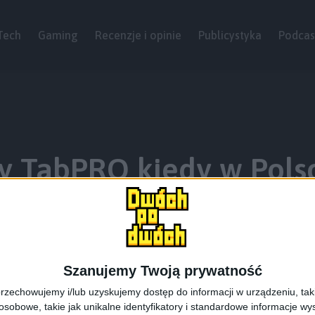
Tech
Gaming
Recenzje i opinie
Publicystyka
Podcas
y TabPRO kiedy w Pols
Szanujemy Twoją prywatność
rzechowujemy i/lub uzyskujemy dostęp do informacji w urządzeniu, takich
obowe, takie jak unikalne identyfikatory i standardowe informacje wy