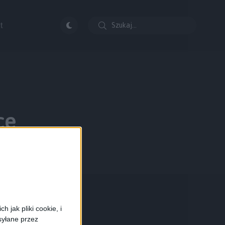
t
ce
 jak pliki cookie, i
syłane przez