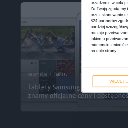
urządzenie w celu pe
Za Twoją zgodą my i
przez skanowanie ur
824 partnerów zgodn
bardziej szczegółowy
rodzaje przetwarzan
takiemu przetwarzan
momencie zmienić swo
na dole strony.
Informacje
Tablety
WIĘCEJ O
Tablety Samsung Galaxy TabPRO
znamy oficjalne ceny i dostępno