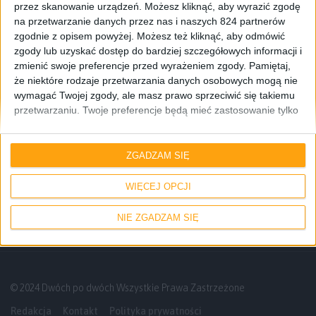
przez skanowanie urządzeń. Możesz kliknąć, aby wyrazić zgodę
na przetwarzanie danych przez nas i naszych 824 partnerów
zgodnie z opisem powyżej. Możesz też kliknąć, aby odmówić
zgody lub uzyskać dostęp do bardziej szczegółowych informacji i
zmienić swoje preferencje przed wyrażeniem zgody.
Pamiętaj,
że niektóre rodzaje przetwarzania danych osobowych mogą nie
wymagać Twojej zgody, ale masz prawo sprzeciwić się takiemu
przetwarzaniu. Twoje preferencje będą mieć zastosowanie tylko
do tej witryny. Możesz w dowolnym momencie zmienić swoje
preferencje lub wycofać zgodę, wracając na tę stronę i klikając
Gadżety osobiste
Pierwsze wrażenia
przycisk "Prywatność" na dole strony.
ZGADZAM SIĘ
Rozpoczynamy test Samsung Gear 2.
Jakie macie pytania?
WIĘCEJ OPCJI
NIE ZGADZAM SIĘ
© 2024 Dwóch po dwóch Wszystkie Prawa Zastrzeżone
Redakcja
Kontakt
Polityka prywatności