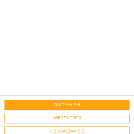
Gadżety osobiste
Tech
Lista kompatybilnych urządzeń z Gear
Fit, Gear 2 i Gear 2 Neo
ZGADZAM SIĘ
WIĘCEJ OPCJI
NIE ZGADZAM SIĘ