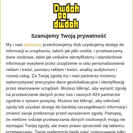
Szanujemy Twoją prywatność
My i nasi
partnerzy
przechowujemy i/lub uzyskujemy dostęp do
informacji w urządzeniu, takich jak pliki cookie, i przetwarzamy
Gadżety osobiste
Pierwsze wrażenia
dane osobowe, takie jak unikalne identyfikatory i standardowe
informacje wysyłane przez urządzenie w celu personalizowania
Samsung Gear 2 – pierwsze wrażenia
reklam i treści, pomiaru reklam i treści, analizy audytorium i
rozwój usług.
Za Twoją zgodą my i nasi partnerzy możemy
wykorzystywać precyzyjne dane geolokalizacyjne i identyfikację
przez skanowanie urządzeń. Możesz kliknąć, aby wyrazić zgodę
na przetwarzanie danych przez nas i naszych 824 partnerów
zgodnie z opisem powyżej. Możesz też kliknąć, aby odmówić
zgody lub uzyskać dostęp do bardziej szczegółowych informacji i
zmienić swoje preferencje przed wyrażeniem zgody.
Pamiętaj,
że niektóre rodzaje przetwarzania danych osobowych mogą nie
wymagać Twojej zgody, ale masz prawo sprzeciwić się takiemu
przetwarzaniu. Twoje preferencje będą mieć zastosowanie tylko