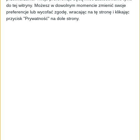
do tej witryny. Możesz w dowolnym momencie zmienić swoje
Gadżety osobiste
preferencje lub wycofać zgodę, wracając na tę stronę i klikając
Będzie Samsung Gear 2 ze slotem na
przycisk "Prywatność" na dole strony.
kartę SIM?
Gadżety osobiste
Samsung Gear 2 i Gear 2 Neo wycenione
w Polsce. Nie jest dobrze, ale spokojnie…