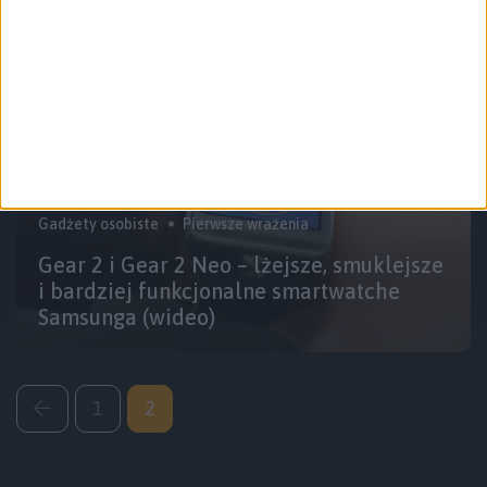
Gadżety osobiste
Pierwsze wrażenia
Gear 2 i Gear 2 Neo – lżejsze, smuklejsze
i bardziej funkcjonalne smartwatche
Samsunga (wideo)
1
2