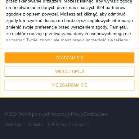
przez skanowanie urządzeń. Możesz kliknąć, aby wyrazić zgodę
na przetwarzanie danych przez nas i naszych 824 partnerów
zgodnie z opisem powyżej. Możesz też kliknąć, aby odmówić
zgody lub uzyskać dostęp do bardziej szczegółowych informacji i
zmienić swoje preferencje przed wyrażeniem zgody.
Pamiętaj,
że niektóre rodzaje przetwarzania danych osobowych mogą nie
wymagać Twojej zgody, ale masz prawo sprzeciwić się takiemu
przetwarzaniu. Twoje preferencje będą mieć zastosowanie tylko
Odcinki podcastu
do tej witryny. Możesz w dowolnym momencie zmienić swoje
ZGADZAM SIĘ
preferencje lub wycofać zgodę, wracając na tę stronę i klikając
Secret Service i prasa komputerowa w
przycisk "Prywatność" na dole strony.
Polsce – Odcinek #127
WIĘCEJ OPCJI
NIE ZGADZAM SIĘ
© 2024 Dwóch po dwóch Wszystkie Prawa Zastrzeżone
Redakcja
Kontakt
Polityka prywatności