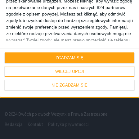
przez skanowanie urządzeń. Możesz kliknąć, aby wyrazić zgodę
na przetwarzanie danych przez nas i naszych 824 partnerów
zgodnie z opisem powyżej. Możesz też kliknąć, aby odmówić
zgody lub uzyskać dostęp do bardziej szczegółowych informacji i
zmienić swoje preferencje przed wyrażeniem zgody.
Pamiętaj,
że niektóre rodzaje przetwarzania danych osobowych mogą nie
wymagać Twojej zgody, ale masz prawo sprzeciwić się takiemu
przetwarzaniu. Twoje preferencje będą mieć zastosowanie tylko
Felietony
Blog
do tej witryny. Możesz w dowolnym momencie zmienić swoje
ZGADZAM SIĘ
preferencje lub wycofać zgodę, wracając na tę stronę i klikając
Jak to naprawiłem nienaprawialny
przycisk "Prywatność" na dole strony.
monitor za… 28,99 złotych
WIĘCEJ OPCJI
NIE ZGADZAM SIĘ
© 2024 Dwóch po dwóch Wszystkie Prawa Zastrzeżone
Redakcja
Kontakt
Polityka prywatności