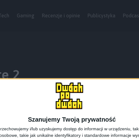
Tech
Gaming
Recenzje i opinie
Publicystyka
Podcas
e 2
Szanujemy Twoją prywatność
rzechowujemy i/lub uzyskujemy dostęp do informacji w urządzeniu, takich
obowe, takie jak unikalne identyfikatory i standardowe informacje wy