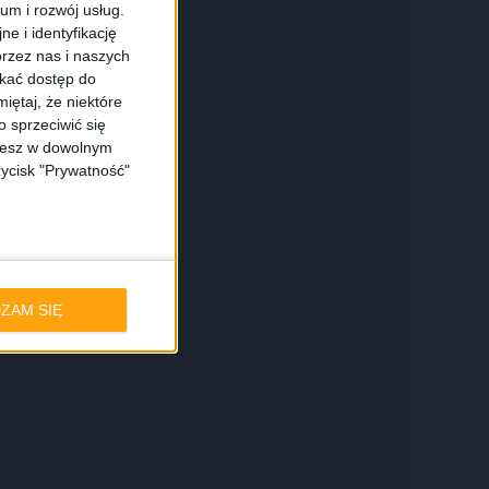
ium i rozwój usług.
e i identyfikację
rzez nas i naszych
skać dostęp do
iętaj, że niektóre
 sprzeciwić się
ożesz w dowolnym
zycisk "Prywatność"
ZAM SIĘ