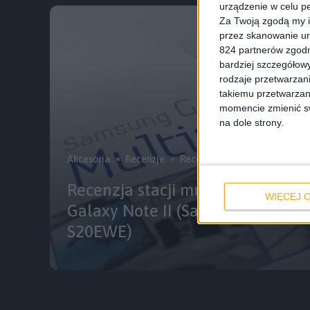
urządzenie w celu pe
Za Twoją zgodą my i
przez skanowanie ur
824 partnerów zgodn
bardziej szczegółowy
rodzaje przetwarzan
takiemu przetwarzan
momencie zmienić swo
na dole strony.
Akcesoria
Recenzje
Recenzje sprzętu
Recenzja stacji multimedialnej 
WIĘCEJ O
Galaxy Note II (Samsung Multim
S20EWE)