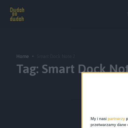
Home
Smart Dock Note 2
Tag:
Smart Dock Not
My i nasi
partnerzy
p
przetwarzamy dane os