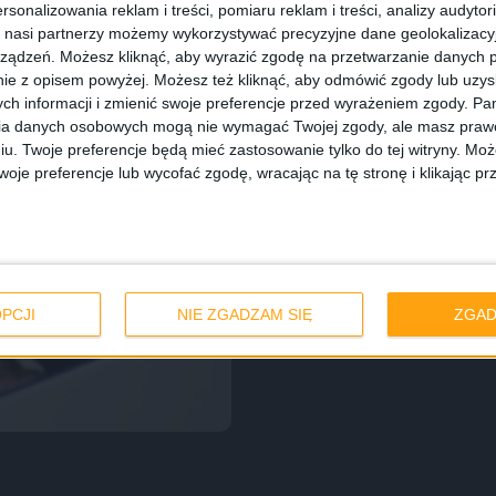
rsonalizowania reklam i treści, pomiaru reklam i treści, analizy audytor
 nasi partnerzy możemy wykorzystywać precyzyjne dane geolokalizacyjn
ządzeń. Możesz kliknąć, aby wyrazić zgodę na przetwarzanie danych p
ie z opisem powyżej. Możesz też kliknąć, aby odmówić zgody lub uzy
ch informacji i zmienić swoje preferencje przed wyrażeniem zgody.
Pam
ia danych osobowych mogą nie wymagać Twojej zgody, ale masz prawo
iu. Twoje preferencje będą mieć zastosowanie tylko do tej witryny. M
je preferencje lub wycofać zgodę, wracając na tę stronę i klikając pr
dla Samsunga
PCJI
NIE ZGADZAM SIĘ
ZGAD
edia Dock EDD-