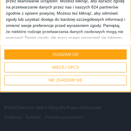
przez skanowanie urządzeń. Możesz kliknąć, aby wyrazić zgodę
na przetwarzanie danych przez nas i naszych 824 partnerów
zgodnie z opisem powyżej. Możesz też kliknąć, aby odmówić
zgody lub uzyskać dostęp do bardziej szczegółowych informacji i
zmienić swoje preferencje przed wyrażeniem zgody.
Pamiętaj,
że niektóre rodzaje przetwarzania danych osobowych mogą nie
wymagać Twojej zgody, ale masz prawo sprzeciwić się takiemu
Smartfony
Tech
przetwarzaniu. Twoje preferencje będą mieć zastosowanie tylko
do tej witryny. Możesz w dowolnym momencie zmienić swoje
Samsung Galaxy Note 4 Iron Man Edition.
ZGADZAM SIĘ
preferencje lub wycofać zgodę, wracając na tę stronę i klikając
Wszystko co musisz wiedzieć o naszej
przycisk "Prywatność" na dole strony.
limitowanej wersji Note’a
WIĘCEJ OPCJI
NIE ZGADZAM SIĘ
© 2024 Dwóch po dwóch Wszystkie Prawa Zastrzeżone
Redakcja
Kontakt
Polityka prywatności