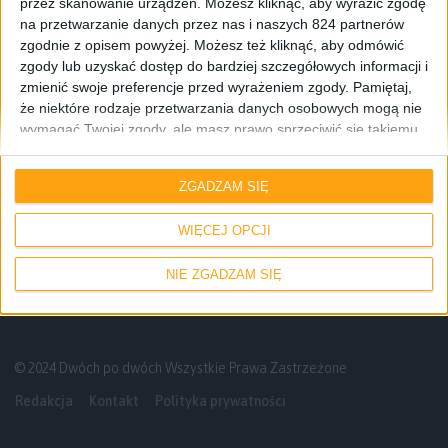
przez skanowanie urządzeń. Możesz kliknąć, aby wyrazić zgodę
na przetwarzanie danych przez nas i naszych 824 partnerów
zgodnie z opisem powyżej. Możesz też kliknąć, aby odmówić
zgody lub uzyskać dostęp do bardziej szczegółowych informacji i
zmienić swoje preferencje przed wyrażeniem zgody.
Pamiętaj,
że niektóre rodzaje przetwarzania danych osobowych mogą nie
wymagać Twojej zgody, ale masz prawo sprzeciwić się takiemu
Smartfony
przetwarzaniu. Twoje preferencje będą mieć zastosowanie tylko
do tej witryny. Możesz w dowolnym momencie zmienić swoje
Galaxy S 4 Active, Galaxy S 4 mini i
ZGADZAM SIĘ
preferencje lub wycofać zgodę, wracając na tę stronę i klikając
Galaxy S 4 zoom – rodzina smartfonów
przycisk "Prywatność" na dole strony.
Galaxy S 4 jest już w komplecie
WIĘCEJ OPCJI
NIE ZGADZAM SIĘ
© 2024 Dwóch po dwóch Wszystkie Prawa Zastrzeżone
Redakcja
Kontakt
Polityka prywatności