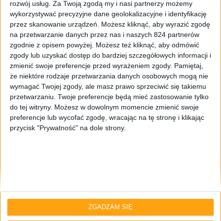
rozwój usług.
Za Twoją zgodą my i nasi partnerzy możemy
wykorzystywać precyzyjne dane geolokalizacyjne i identyfikację
przez skanowanie urządzeń. Możesz kliknąć, aby wyrazić zgodę
na przetwarzanie danych przez nas i naszych 824 partnerów
zgodnie z opisem powyżej. Możesz też kliknąć, aby odmówić
zgody lub uzyskać dostęp do bardziej szczegółowych informacji i
zmienić swoje preferencje przed wyrażeniem zgody.
Pamiętaj,
że niektóre rodzaje przetwarzania danych osobowych mogą nie
Targi i wydarzenia
wymagać Twojej zgody, ale masz prawo sprzeciwić się takiemu
Czterordzeniowy układ NovaThor L8580
przetwarzaniu. Twoje preferencje będą mieć zastosowanie tylko
do tej witryny. Możesz w dowolnym momencie zmienić swoje
3.0 GHz zadebiutuje na MWC 2013
preferencje lub wycofać zgodę, wracając na tę stronę i klikając
przycisk "Prywatność" na dole strony.
ZGADZAM SIĘ